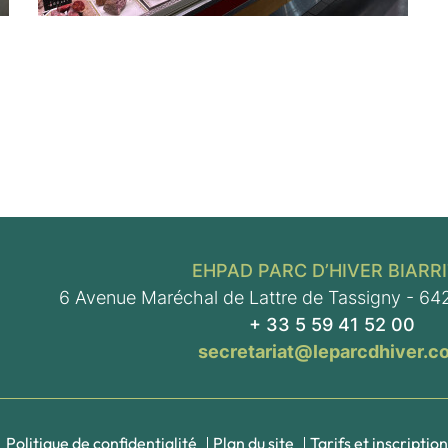
EHPAD PARC D’HIVER BIARR
6 Avenue Maréchal de Lattre de Tassigny - 642
+ 33 5 59 41 52 00
secretariat@leparcdhiver.c
Politique de confidentialité
Plan du site
Tarifs et inscription