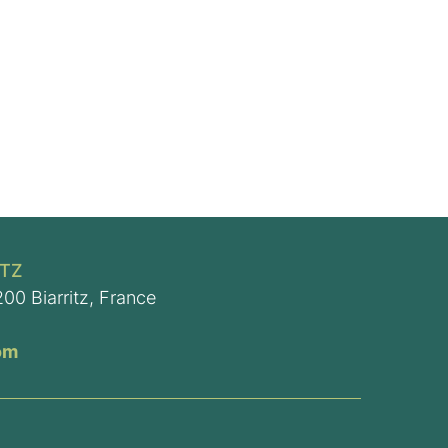
ITZ
00 Biarritz, France
om